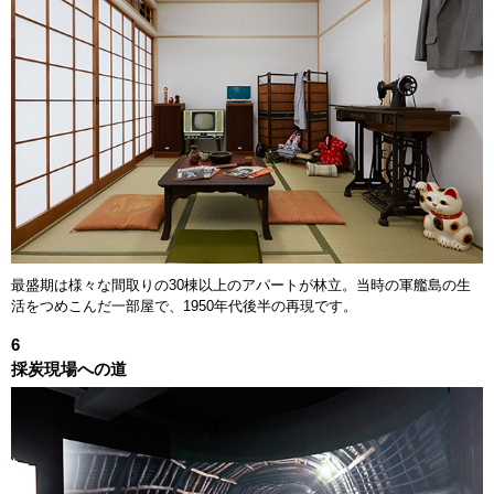
12:15頃
15:20頃
※発着時刻は目安です。当日の運航状況によって変更となる場合がありま
す。予めご了承ください。
最盛期は様々な間取りの30棟以上のアパートが林立。当時の軍艦島の生
活をつめこんだ一部屋で、1950年代後半の再現です。
6
採炭現場への道