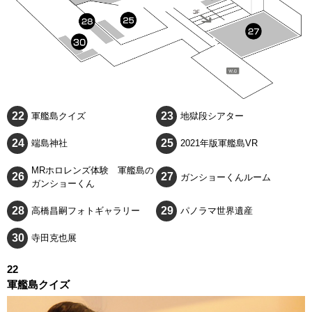
軍艦島クイズ
地獄段シアター
端島神社
2021年版軍艦島VR
MRホロレンズ体験 軍艦島の
ガンショーくんルーム
ガンショーくん
高橋昌嗣フォトギャラリー
パノラマ世界遺産
寺田克也展
22
軍艦島クイズ