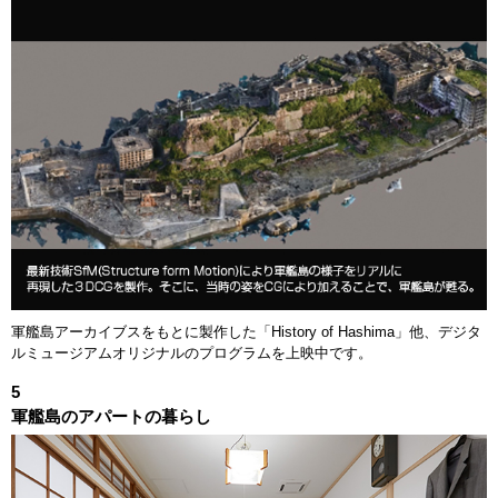
受付場所
軍艦島デジタルミュージアム
乗船場所
常盤桟橋
午前便
午後便
10:30～
※午後便のお客様
受付開始 (軍艦島デジタル
9:00～
は早い時間(10:30
ミュージアム)
～)でも受付対応し
ております。
軍艦島デジタルミュージアム
～10:00
～13:00
見学
軍艦島アーカイブスをもとに製作した「History of Hashima」他、デジタ
ルミュージアムオリジナルのプログラムを上映中です。
常盤桟橋へ移動
10:00～10:15
13:00～13:20
乗船開始
10:15～
13:20～
5
軍艦島のアパートの暮らし
常盤港出港
10:30頃
13:40頃
軍艦島上陸
11:35～12:20
14:40～15:25
13:05頃
16:10頃
帰港
※上陸不可時
※上陸不可時