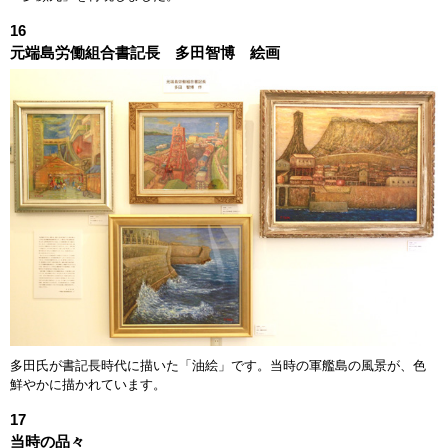
16
元端島労働組合書記長 多田智博 絵画
多田氏が書記長時代に描いた「油絵」です。当時の軍艦島の風景が、色
鮮やかに描かれています。
17
当時の品々