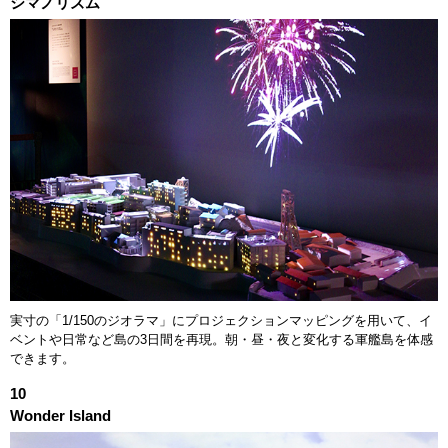
シマノリズム
実寸の「1/150のジオラマ」にプロジェクションマッピングを用いて、イ
ベントや日常など島の3日間を再現。朝・昼・夜と変化する軍艦島を体感
できます。
10
Wonder Island