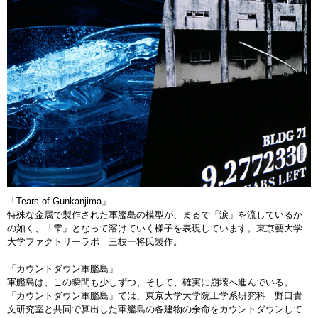
「Tears of Gunkanjima」
特殊な金属で製作された軍艦島の模型が、まるで「涙」を流しているか
の如く、「雫」となって溶けていく様子を表現しています。東京藝大学
大学ファクトリーラボ 三枝一将氏製作。
「カウントダウン軍艦島」
軍艦島は、この瞬間も少しずつ、そして、確実に崩壊へ進んでいる。
「カウントダウン軍艦島」では、東京大学大学院工学系研究科 野口貴
文研究室と共同で算出した軍艦島の各建物の余命をカウントダウンして