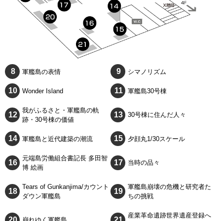
軍艦島の表情
シマノリズム
Wonder Island
軍艦島30号棟
我がふるさと・軍艦島の軌
30号棟に住んだ人々
跡・30号棟の価値
軍艦島と近代建築の潮流
夕顔丸1/30スケール
元端島労働組合書記長 多田智
当時の品々
博 絵画
Tears of Gunkanjima/カウント
軍艦島崩壊の危機と研究者た
ダウン軍艦島
ちの挑戦
産業革命遺跡世界遺産登録へ
崩れゆく軍艦島