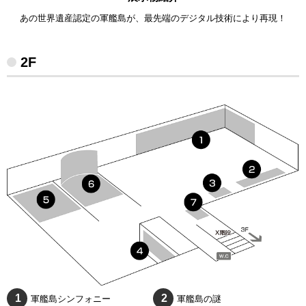
周遊の様子
障害者割引
あの世界遺産認定の軍艦島が、最先端のデジタル技術により再現！
ツアー行程
旅行会社
2F
教育旅行
団体(15名以上)のお客様
ガイド紹介
予約済みのお客様
リーフレット
軍艦島シンフォニー
軍艦島の謎