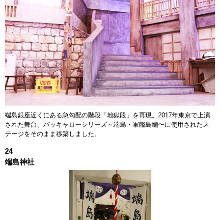
端島銀座近くにある急勾配の階段「地獄段」を再現。2017年東京で上演
された舞台、バッキャローシリーズ～端島・軍艦島編〜に使用されたス
テージをそのまま移築しました。
24
端島神社