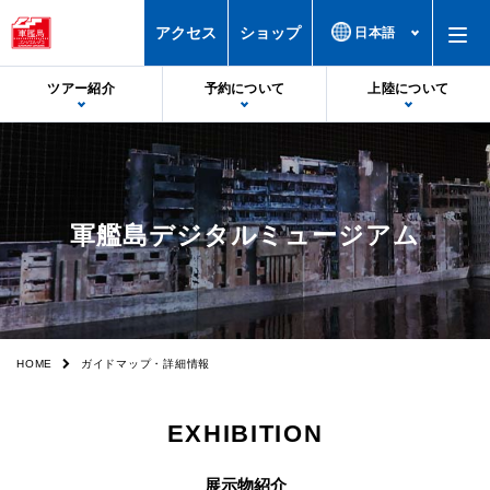
アクセス
ショップ
ツアー紹介
予約について
上陸について
出港・帰港時間
予約について
上陸基準
受付場所
予約特典・サービス
上陸不可時
軍艦島デジタルミュージアム
料金
注意事項
欠航時
軍艦島デジタルミュージアム
誓約書
上陸率
船舶
カスタマーハラスメントについて
HOME
ガイドマップ・詳細情報
フロアマップ
空席照会
EXHIBITION
上陸の様子
キャンセル
展示物紹介