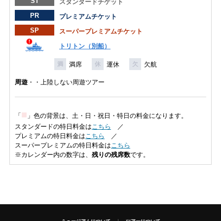
ST
スタンダードチケット
PR
プレミアムチケット
SP
スーパープレミアムチケット
トリトン（別船）
満席
運休
欠航
満
休
欠
周遊
・・上陸しない周遊ツアー
■
「
」色の背景は、土・日・祝日・特日の料金になります。
スタンダードの特日料金は
こちら
／
プレミアムの特日料金は
こちら
／
スーパープレミアムの特日料金は
こちら
※カレンダー内の数字は、
残りの残席数
です。