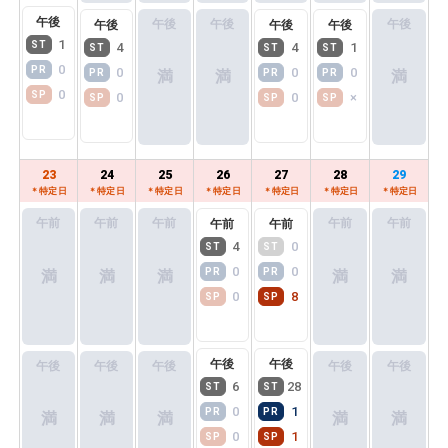
料金
午後
午後
午後
午後
午後
午後
午後
波が高く上陸ができないと出航前に判断される場合、周
1
ST
4
4
1
9,000
ST
ST
ST
遊のみのツアーへ切り替えての運行となります。
大人
(+650)
円~ / 人
0
PR
周遊ツアー切り替えに伴うキャンセルにつきましては、
0
0
0
PR
PR
PR
満
満
満
キャンセル規定に基づきキャンセル料が発生いたしま
0
SP
0
0
×
SP
SP
SP
8,000
中高生
(+320)
円~ / 人
す。
ご了承いただいた上でご予約くださいませ。
6,000
小学生
(+320)
円~ / 人
23
24
25
26
27
28
29
了承する
＊特定日
＊特定日
＊特定日
＊特定日
＊特定日
＊特定日
＊特定日
午前
午前
午前
午前
午前
午前
午前
スタンダードチケット （ミュージアム
4
0
ST
ST
付）料金
0
0
PR
PR
満
満
満
満
満
0
8
SP
SP
乗船料
(+軍艦島入場料金)
5,500
大人
(+650)
午後
午後
円~ / 人
午後
午後
午後
午後
午後
6
28
ST
ST
4,500
0
1
PR
PR
中高生
(+320)
円~ / 人
満
満
満
満
満
0
1
SP
SP