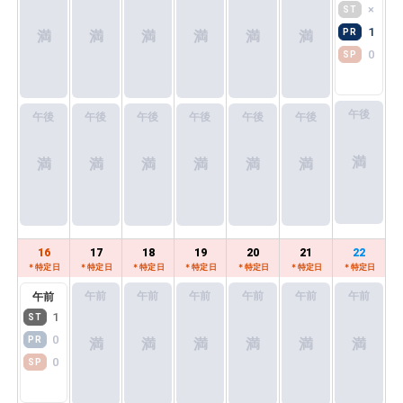
×
ST
1
PR
満
満
満
満
満
満
0
SP
料金表
（特定日は+500円）
午後
午後
午後
午後
午後
午後
午後
スーパープレミアム（ミュージアム付・
満
満
満
満
満
満
満
指定席）料金
11,000
大人
(+650)
円~ / 人
16
17
18
19
20
21
22
10,000
中高生
(+320)
円~ / 人
＊特定日
＊特定日
＊特定日
＊特定日
＊特定日
＊特定日
＊特定日
午前
午前
午前
午前
午前
午前
午前
8,000
小学生
(+320)
円~ / 人
1
ST
0
PR
満
満
満
満
満
満
0
SP
ご予約前にご確認ください
プレミアム（ミュージアム付・指定席）