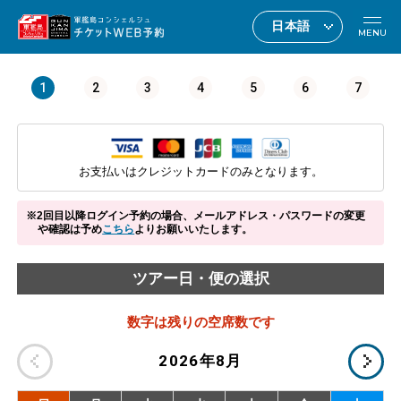
MENU
1
2
3
4
5
6
7
お支払いはクレジットカードのみとなります。
2回目以降ログイン予約の場合、メールアドレス・パスワードの変更
や確認は予め
こちら
よりお願いいたします。
ツアー日・便の選択
数字は残りの空席数です
2026年8月