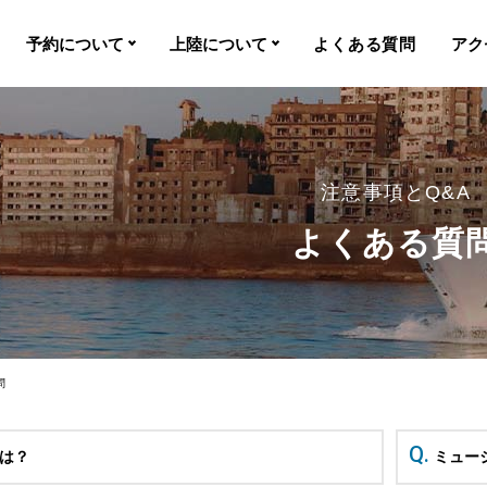
予約について
上陸について
よくある質問
アク
間
予約について
上陸基準
常盤
予約特典・サービス
上陸不可時
注意事項とQ&A
注意事項
欠航時
よくある質
ルミュ
誓約書
上陸率
カスタマーハラスメ
ントについて
空席照会
問
キャンセル
は？
ミュー
障害者割引