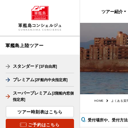
ツアー紹介
出港・帰港時
受付場所
軍艦島上陸ツアー
料金
スタンダード
[1F自由席]
軍艦島デジタ
ージアム
プレミアム
[2F船内中央指定席]
船舶
スーパープレミアム
[2階船内窓側
フロアマップ
指定席]
HOME
よくある質
ツアー時刻表はこちら
上陸の様子
受付場所や、受付方法
ご予約はこちら
周遊の様子