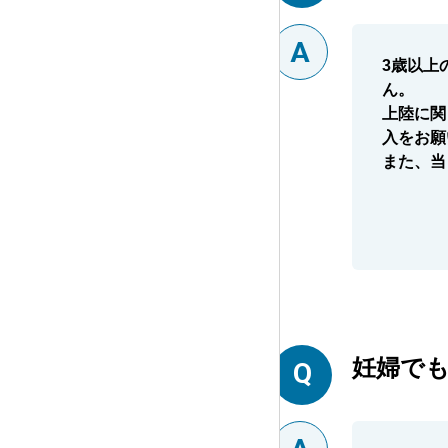
3歳以上
ん。
上陸に関
入をお願
また、当
妊婦で