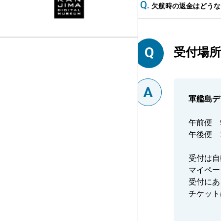
欠航時の返金はどうな
受付場
受付開始 (軍艦島デジタルミュージアム)
軍艦島デジタルミュージアム見学
常盤桟橋へ移動
軍艦島デ
乗船開始
午前便 9
常盤港出港
午後便 1
軍艦島上陸
受付は自
マイペー
帰港
受付にあ
チケット
※発着時刻は目安です。当日の運航状況によって変更となる場合があります。予めご了