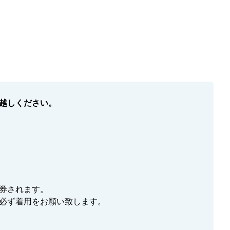
午後便
10:30～
※午後便のお客様は早い時間(10:30～)でも受付対応しております。
～13:00
13:00～13:20
越しください。
13:20～
13:40頃
14:40～15:25
。
16:10頃
※上陸不可時15:20頃
券されます。
必ず着用をお願い致します。