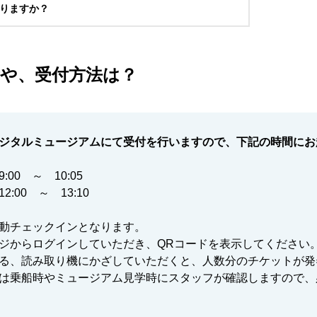
りますか？
午前便
所や、受付方法は？
9:00～
～10:00
10:00～10:15
ジタルミュージアムにて受付を行いますので、下記の時間にお
10:15～
:00 ～ 10:05
10:30頃
2:00 ～ 13:10
11:35～12:20
動チェックインとなります。
ジからログインしていただき、QRコードを表示してください
13:05頃
※上陸不可時12:15頃
る、読み取り機にかざしていただくと、人数分のチケットが発
は乗船時やミュージアム見学時にスタッフが確認しますので、
承ください。