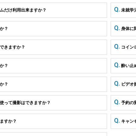
ムだけ利用出来ますか？
未就学
旅行会社
団体(15名以上)のお
か？
身体に
客様
予約済みのお客様
できますか？
コイン
か？
酔い止
ツアー時刻表
か？
ビデオ
使って撮影はできますか？
予約の
ますか？
キャン