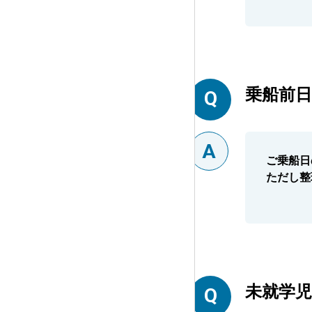
乗船前
ご乗船日
ただし整
未就学