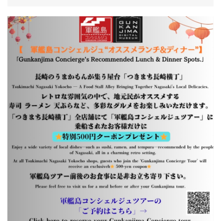
周遊の様子
障害者割引
ツアー行程
旅行会社
教育旅行
団体(15名以上)のお客様
ツアー時刻表
ガイド紹介
予約済みのお客様
リーフレット
受付場所
軍艦島デジタルミュージアム
乗船場所
常盤桟橋
午前便
午後便
10:30～
※午後便のお客様
受付開始 (軍艦島デジタル
9:00～
は早い時間(10:30
ミュージアム)
～)でも受付対応し
ております。
軍艦島デジタルミュージアム
～10:00
～13:00
見学