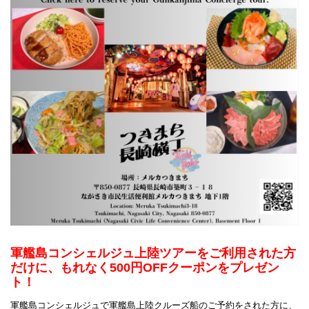
常盤桟橋へ移動
10:00～10:15
13:00～13:20
乗船開始
10:15～
13:20～
常盤港出港
10:30頃
13:40頃
軍艦島上陸
11:35～12:20
14:40～15:25
13:05頃
16:10頃
帰港
※上陸不可時
※上陸不可時
12:15頃
15:20頃
※発着時刻は目安です。当日の運航状況によって変更となる場合がありま
す。予めご了承ください。
軍艦島コンシェルジュ上陸ツアーをご利用された方
だけに、もれなく500円OFFクーポンをプレゼン
ト！
軍艦島コンシェルジュで軍艦島上陸クルーズ船のご予約をされた方に、