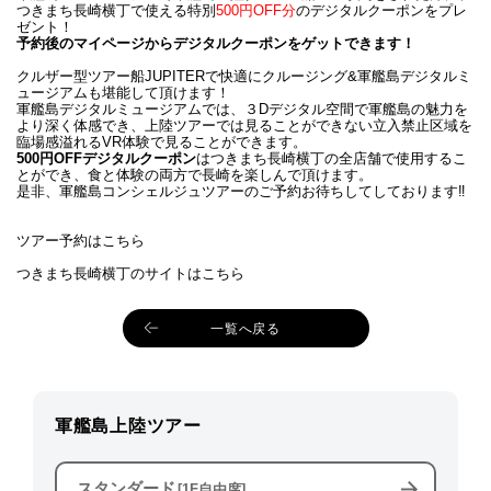
つきまち長崎横丁で使える特別
500円OFF分
のデジタルクーポンをプレ
ゼント！
予約後のマイページからデジタルクーポンをゲットできます！
クルザー型ツアー船JUPITERで快適にクルージング&軍艦島デジタルミ
ュージアムも堪能して頂けます！
軍艦島デジタルミュージアムでは、３Dデジタル空間で軍艦島の魅力を
より深く体感でき、上陸ツアーでは見ることができない立入禁止区域を
臨場感溢れるVR体験で見ることができます。
500円OFFデジタルクーポン
はつきまち長崎横丁の全店舗で使用するこ
とができ、食と体験の両方で長崎を楽しんで頂けます。
是非、軍艦島コンシェルジュツアーのご予約お待ちしてしております‼︎
ツアー予約はこちら
つきまち長崎横丁のサイトはこちら
一覧へ戻る
軍艦島上陸ツアー
スタンダード
[1F自由席]