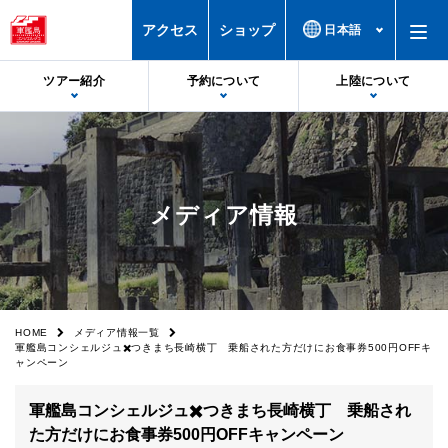
アクセス
ショップ
ツアー紹介
予約について
上陸について
出港・帰港時間
予約について
上陸基準
受付場所
予約特典・サービス
上陸不可時
メディア情報
料金
注意事項
欠航時
軍艦島デジタルミュージアム
誓約書
上陸率
船舶
カスタマーハラスメントについて
HOME
メディア情報一覧
軍艦島コンシェルジュ✖️つきまち長崎横丁 乗船された方だけにお食事券500円OFFキ
フロアマップ
空席照会
ャンペーン
上陸の様子
キャンセル
軍艦島コンシェルジュ✖️つきまち長崎横丁 乗船され
た方だけにお食事券500円OFFキャンペーン