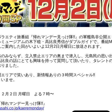
13:05頃
※上陸不可時12:15頃
承ください。
バラエティ旅番組『帰れマンデー見っけ隊!!』の軍艦島非公開
ルミュージアムの木下稔・高比良秀信がダブルガイドで、番組M
ご案内した回がいよいよ12月2日月曜日に放送されます。
路のみならず、立入禁止エリアの奥まで潜入し、元島民の思い
高比良の話にとても興味を持って質問して頂いたり、タレント
おりました。
エリアで笑いあり、新情報ありの３時間スペシャル!!
さいませ。
２月２日 月曜日 よる７時〜
帰れマンデー見っけ隊!!』
-asahi.co.jp/kaeremonday/