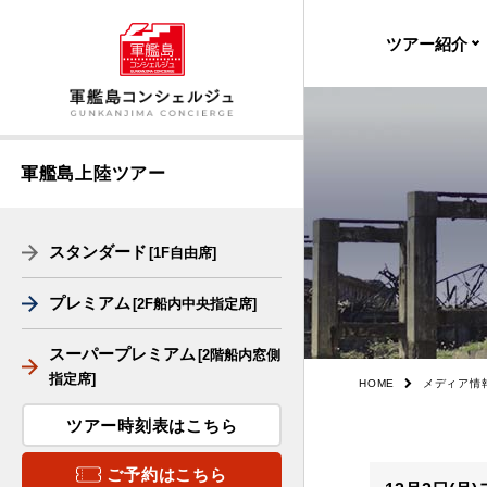
ツアー紹介
出港・帰港時
受付場所
軍艦島上陸ツアー
料金
スタンダード
[1F自由席]
軍艦島デジタ
ージアム
プレミアム
[2F船内中央指定席]
船舶
スーパープレミアム
[2階船内窓側
フロアマップ
指定席]
HOME
メディア情
ツアー時刻表はこちら
上陸の様子
ご予約はこちら
周遊の様子