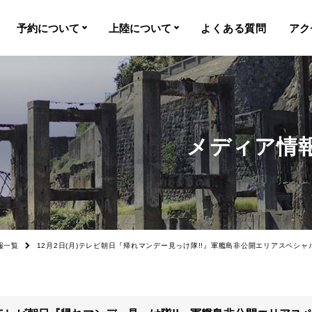
予約について
上陸について
よくある質問
アク
間
予約について
上陸基準
常盤
予約特典・サービス
上陸不可時
注意事項
欠航時
メディア情
ルミュ
誓約書
上陸率
カスタマーハラスメ
ントについて
空席照会
報一覧
12月2日(月)テレビ朝日『帰れマンデー見っけ隊!!』軍艦島非公開エリアスペシ
ツアー時刻表
キャンセル
障害者割引