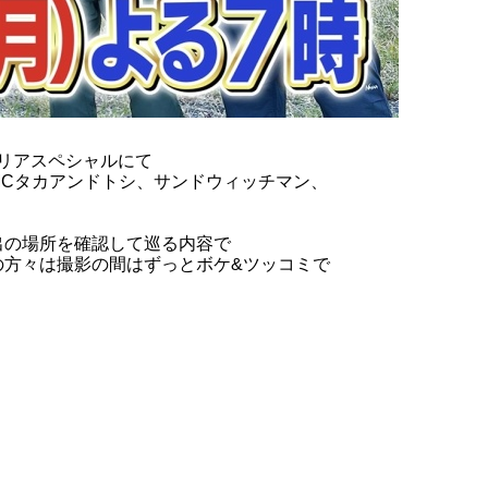
16:10頃
※上陸不可時15:20頃
エリアスペシャルにて
Cタカアンドトシ、サンドウィッチマン、
出の場所を確認して巡る内容で
の方々は撮影の間はずっとボケ&ツッコミで