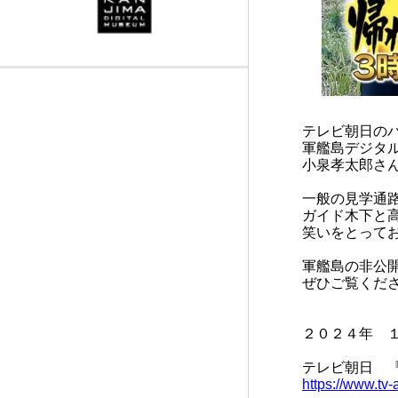
帰港
※発着時刻は目安です。当日の運航状況によって変更となる場合があります。予めご了
テレビ朝日の
軍艦島デジタ
小泉孝太郎さん
一般の見学通
ガイド木下と
笑いをとって
軍艦島の非公開
ぜひご覧くだ
２０２４年 １
テレビ朝日 『
https://www.tv