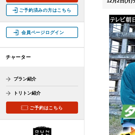
12月2日(
ご予約済みの方はこちら
ツアー行程
軍艦島デジタルミュージアム
受付場所
教育旅行
常盤桟橋
乗船場所
会員ページログイン
ガイド紹介
リーフレット
チャーター
受付開始 (軍艦島デジタルミュージアム)
軍艦島デジタルミュージアム見学
プラン紹介
常盤桟橋へ移動
トリトン紹介
乗船開始
ご予約はこちら
常盤港出港
軍艦島上陸