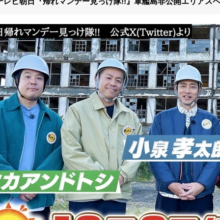
月)テレビ朝日『帰れマンデー見っけ隊!!』軍艦島非公開エリアス
旅行会社
団体(15名以上)のお
客様
予約済みのお客様
午前便
9:00～
～10:00
10:00～10:15
10:15～
10:30頃
11:35～12:20