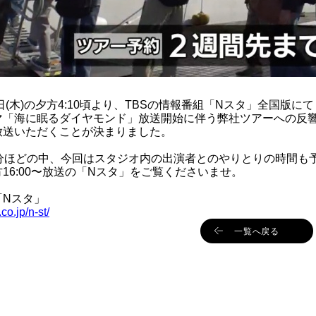
承ください。
日(木)の夕方4:10頃より、TBSの情報番組「Nスタ」全国版にて
マ「海に眠るダイヤモンド」放送開始に伴う弊社ツアーへの反
放送いただくことが決まりました。
8分ほどの中、今回はスタジオ内の出演者とのやりとりの時間も
方16:00〜放送の「Nスタ」をご覧くださいませ。
「Nスタ」
co.jp/n-st/
一覧へ戻る