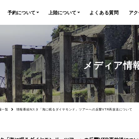
予約について
上陸について
よくある質問
アク
間
予約について
上陸基準
常盤
予約特典・サービス
上陸不可時
注意事項
欠航時
メディア情
ルミュ
誓約書
上陸率
カスタマーハラスメ
ントについて
ツアー時刻表
空席照会
報一覧
情報番組Nスタ「海に眠るダイヤモンド」ツアーへの反響VTR再放送について
キャンセル
障害者割引