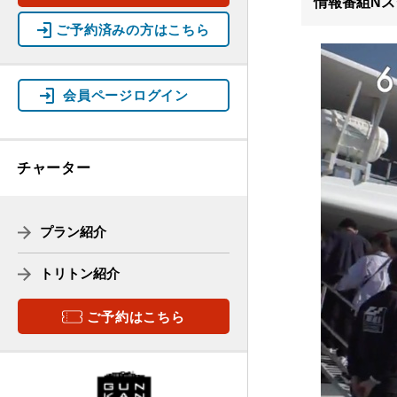
情報番組Nス
軍艦島デジタルミュージアム
受付場所
ご予約済みの方はこちら
ツアー行程
常盤桟橋
乗船場所
教育旅行
会員ページログイン
ガイド紹介
リーフレット
受付開始 (軍艦島デジタルミュージアム)
チャーター
軍艦島デジタルミュージアム見学
プラン紹介
常盤桟橋へ移動
トリトン紹介
乗船開始
常盤港出港
ご予約はこちら
軍艦島上陸
帰港