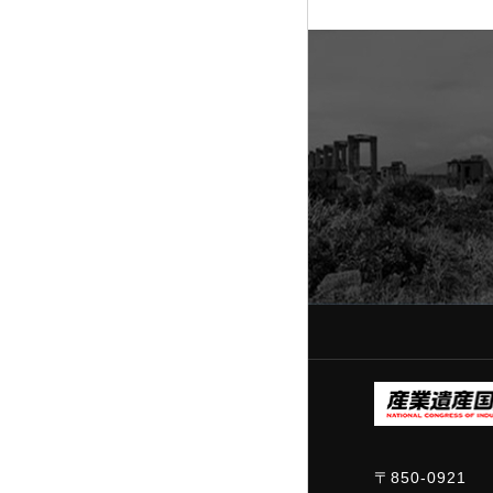
〒850-0921