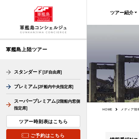
ツアー紹介
出港・帰港時
受付場所
軍艦島上陸ツアー
料金
スタンダード
[1F自由席]
軍艦島デジタ
ージアム
プレミアム
[2F船内中央指定席]
船舶
スーパープレミアム
[2階船内窓側
フロアマップ
指定席]
HOME
メディア情
ツアー時刻表はこちら
上陸の様子
ご予約はこちら
周遊の様子