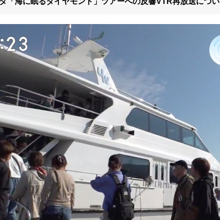
タ「海に眠るダイヤモンド」ツアーへの反響VTR再放送につい
旅行会社
団体(15名以上)のお
客様
午前便
予約済みのお客様
9:00～
～10:00
10:00～10:15
10:15～
10:30頃
11:35～12:20
13:05頃
※上陸不可時12:15頃