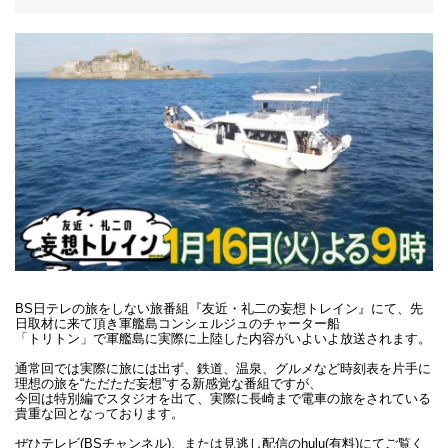
周遊の様子
障害者割引
ツアー時刻表
ツアー行程
旅行会社
教育旅行
団体(15名以上)のお客様
受付場所
軍艦島デジタルミュージアム
ガイド紹介
予約済みのお客様
乗船場所
リーフレット
常盤桟橋
午前便
午後便
10:30～
※午後便のお客様
受付開始 (軍艦島デジタル
9:00～
は早い時間(10:30
ミュージアム)
～)でも受付対応し
ております。
BS日テレの旅をしない旅番組『友近・礼二の妄想トレイン』にて、先
日取材に来て頂き軍艦島コンシェルジュのチャーター船
軍艦島デジタルミュージアム
「トリトン」で軍艦島に実際に上陸した内容がいよいよ放送されます。
～10:00
～13:00
見学
通常回では実際に旅には出ず、鉄道、温泉、グルメなど時刻表を片手に
常盤桟橋へ移動
10:00～10:15
13:00～13:20
理想の旅を“ただただ妄想”する新感覚な番組ですが、
今回は特別編でスタジオを出て、実際に長崎まで電車の旅をされている
乗船開始
10:15～
13:20～
貴重な回となっております。
常盤港出港
10:30頃
13:40頃
ぜひテレビ(BSチャンネル)、または見逃し配信のhulu(有料)にてご覧く