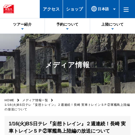
アクセス
ショップ
ツアー紹介
予約について
上陸について
出港・帰港時間
予約について
上陸基準
受付場所
予約特典・サービス
上陸不可時
メディア情報
料金
注意事項
欠航時
軍艦島デジタルミュージアム
誓約書
上陸率
船舶
カスタマーハラスメントについて
HOME
メディア情報一覧
1/16(火)BS日テレ『妄想トレイン』２週連続！長崎 実車トレインＳＰ②軍艦島上陸編
フロアマップ
空席照会
の放送について
上陸の様子
キャンセル
1/16(火)BS日テレ『妄想トレイン』２週連続！長崎 実
車トレインＳＰ②軍艦島上陸編の放送について