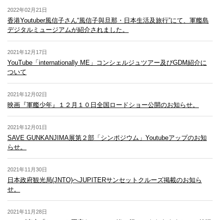
周遊の様子
障害者割引
2022年02月21日
ツアー時刻表
香港Youtuber風信子さん“風信子與旦那・日本生活及旅行”にて、軍艦島
ツアー行程
旅行会社
デジタルミュージアムが紹介されました。
教育旅行
団体(15名以上)のお客様
2021年12月17日
YouTube「internationally ME」コンシェルジュツアー及びGDM紹介に
受付場所
ガイド紹介
予約済みのお客様
ついて
軍艦島デジタルミュージアム
リーフレット
乗船場所
2021年12月02日
映画『軍艦少年』１２月１０日全国ロードショー公開のお知らせ。
常盤桟橋
2021年12月01日
午前便
午後便
SAVE GUNKANJIMA展第２部「シンポジウム」Youtubeアップのお知
10:30～
らせ。
※午後便のお客様
受付開始 (軍艦島デジタル
9:00～
は早い時間(10:30
ミュージアム)
～)でも受付対応し
ております。
2021年11月30日
日本政府観光局(JNTO)へJUPITERサンセットクルーズ掲載のお知ら
軍艦島デジタルミュージアム
～10:00
～13:00
見学
せ。
常盤桟橋へ移動
10:00～10:15
13:00～13:20
2021年11月28日
乗船開始
10:15～
13:20～