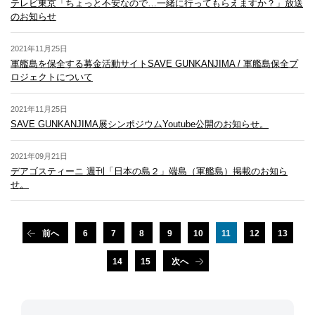
テレビ東京「ちょっと不安なので…一緒に行ってもらえますか？」放送
常盤港出港
10:30頃
13:40頃
のお知らせ
軍艦島上陸
11:35～12:20
14:40～15:25
2021年11月25日
13:05頃
16:10頃
帰港
※上陸不可時
※上陸不可時
軍艦島を保全する募金活動サイトSAVE GUNKANJIMA / 軍艦島保全プ
12:15頃
15:20頃
ロジェクトについて
※発着時刻は目安です。当日の運航状況によって変更となる場合がありま
す。予めご了承ください。
2021年11月25日
SAVE GUNKANJIMA展シンポジウムYoutube公開のお知らせ。
2021年09月21日
デアゴスティーニ 週刊「日本の島２」端島（軍艦島）掲載のお知ら
せ。
前へ
6
7
8
9
10
11
12
13
14
15
次へ