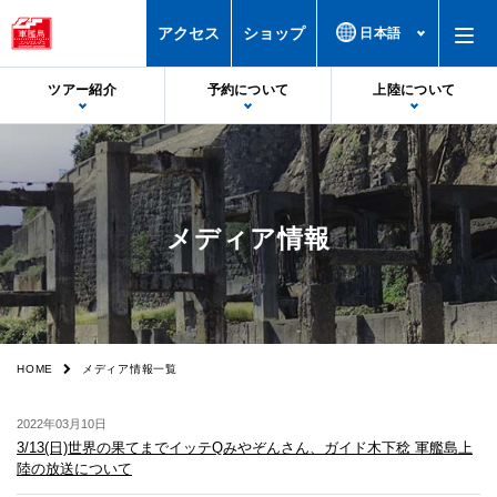
アクセス
ショップ
ツアー紹介
予約について
上陸について
出港・帰港時間
予約について
上陸基準
受付場所
予約特典・サービス
上陸不可時
メディア情報
料金
注意事項
欠航時
軍艦島デジタルミュージアム
誓約書
上陸率
船舶
カスタマーハラスメントについて
HOME
メディア情報一覧
フロアマップ
空席照会
2022年03月10日
上陸の様子
キャンセル
3/13(日)世界の果てまでイッテQみやぞんさん、ガイド木下稔 軍艦島上
陸の放送について