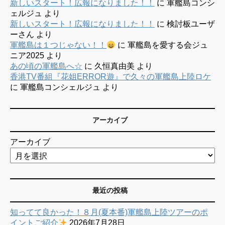
新しいスタート！広報になりました！！
に
軍艦島コンシ
ェルジュ
より
新しいスタート！広報になりました！！
に
検討板ユーザ
ーさん
より
軍艦島は１つじゃない！！
に
軍艦島を愛する会ジュ
ニア2025
より
あの頃の軍艦島へ☆
に
久恒真由美
より
香港TV番組『花姐ERROR遊』で久々の軍艦島上陸ロケ
に
軍艦島コンシェルジュ
より
アーカイブ
アーカイブ
最近の投稿
知ってて良かった！８月(夏本番)軍艦島上陸ツアーのポ
イントご紹介
2026年7月28日