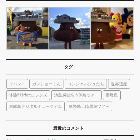
タグ
イベント
ガンショーくん
コンシェルジュたち
世界遺産
体験型VRホロレンズ
池島炭鉱坑内体験ツアー
軍艦島
軍艦島デジタルミュージアム
軍艦島上陸周遊ツアー
最近のコメント