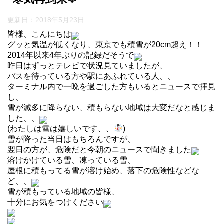
更新日：
2018年5月23日
皆様、こんにちは
グッと気温が低くなり、東京でも積雪が20cm超え！！
2014年以来4年ぶりの記録だそうで
昨日はずっとテレビで状況見ていましたが、
バスを待っている方や駅にあふれている人、、
ターミナル内で一晩を過ごした方もいるとニュースで拝見
し、
雪が滅多に降らない、積もらない地域は大変だなと感じま
した、、
(わたしは雪は嬉しいです、、
)
雪が降った当日はもちろんですが、
翌日の方が、危険だと今朝のニュースで聞きました
溶けかけている雪、凍っている雪、
屋根に積もってる雪が溶け始め、落下の危険性などな
ど、、
雪が積もっている地域の皆様、
十分にお気をつけください