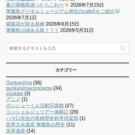
夏の軍艦島迷ったらこれ〜
2026年7月15日
軍艦島デジタルミュージアム併設のcafeXをご紹介
2026年7月1日
紫陽花が彩る長崎
2026年6月15日
軍艦島は緑ある島？？？
2026年5月31日
カテゴリー
Gunkanjima
(36)
gunkanjimaconcierge
(34)
youtube
(3)
アニメ
(1)
ガンショーくん活動写真館
(27)
コンシェルジュツアー体験記
(29)
ハマ口先生の長崎歴史科学倶楽部
(1)
世界文化遺産 軍艦島の歴史
(11)
世界遺産
(14)