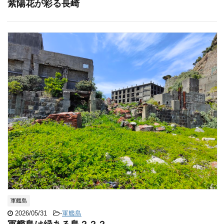
紫陽花が彩る長崎
軍艦島
2026/05/31
-
軍艦島