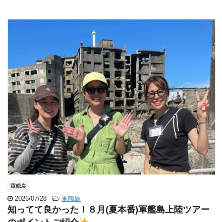
軍艦島
2026/07/28
-
軍艦島
知ってて良かった！８月(夏本番)軍艦島上陸ツアー