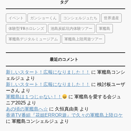
タグ
イベント
ガンショーくん
コンシェルジュたち
世界遺産
体験型VRホロレンズ
池島炭鉱坑内体験ツアー
軍艦島
軍艦島デジタルミュージアム
軍艦島上陸周遊ツアー
最近のコメント
新しいスタート！広報になりました！！
に
軍艦島コンシ
ェルジュ
より
新しいスタート！広報になりました！！
に
検討板ユーザ
ーさん
より
軍艦島は１つじゃない！！
に
軍艦島を愛する会ジュ
ニア2025
より
あの頃の軍艦島へ☆
に
久恒真由美
より
香港TV番組『花姐ERROR遊』で久々の軍艦島上陸ロケ
に
軍艦島コンシェルジュ
より