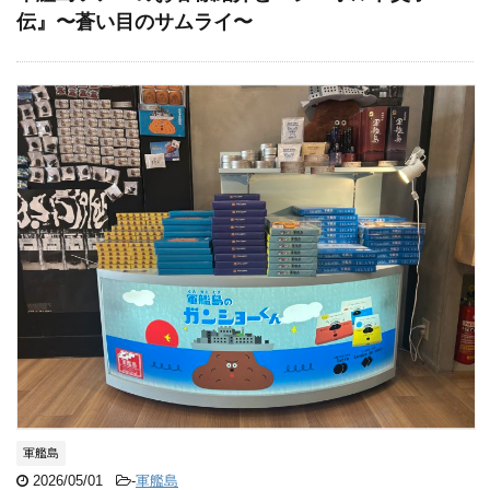
伝』〜蒼い目のサムライ〜
軍艦島
2026/05/01
-
軍艦島