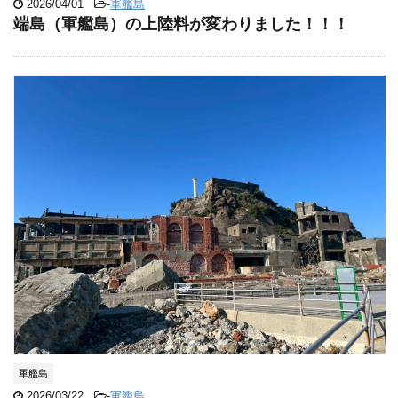
2026/04/01
-
軍艦島
端島（軍艦島）の上陸料が変わりました！！！
軍艦島
2026/03/22
-
軍艦島