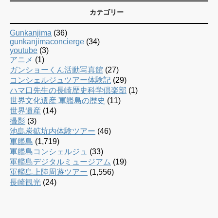
カテゴリー
Gunkanjima
(36)
gunkanjimaconcierge
(34)
youtube
(3)
アニメ
(1)
ガンショーくん活動写真館
(27)
コンシェルジュツアー体験記
(29)
ハマ口先生の長崎歴史科学倶楽部
(1)
世界文化遺産 軍艦島の歴史
(11)
世界遺産
(14)
撮影
(3)
池島炭鉱坑内体験ツアー
(46)
軍艦島
(1,719)
軍艦島コンシェルジュ
(33)
軍艦島デジタルミュージアム
(19)
軍艦島上陸周遊ツアー
(1,556)
長崎観光
(24)