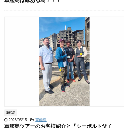
軍艦島は緑ある島？？？
軍艦島
2026/05/15
-
軍艦島
軍艦島ツアーのお客様紹介と『シーボルト父子