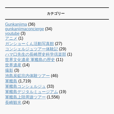
カテゴリー
Gunkanjima
(36)
gunkanjimaconcierge
(34)
youtube
(3)
アニメ
(1)
ガンショーくん活動写真館
(27)
コンシェルジュツアー体験記
(29)
ハマ口先生の長崎歴史科学倶楽部
(1)
世界文化遺産 軍艦島の歴史
(11)
世界遺産
(14)
撮影
(3)
池島炭鉱坑内体験ツアー
(46)
軍艦島
(1,719)
軍艦島コンシェルジュ
(33)
軍艦島デジタルミュージアム
(19)
軍艦島上陸周遊ツアー
(1,556)
長崎観光
(24)