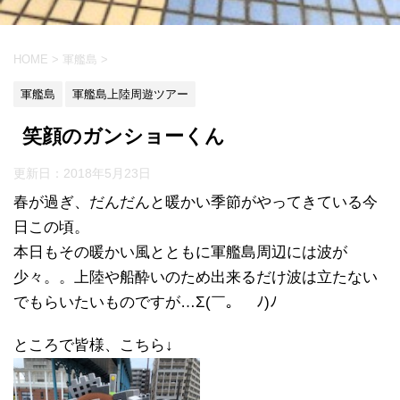
HOME
>
軍艦島
>
軍艦島
軍艦島上陸周遊ツアー
笑顔のガンショーくん
更新日：
2018年5月23日
春が過ぎ、だんだんと暖かい季節がやってきている今
日この頃。
本日もその暖かい風とともに軍艦島周辺には波が
少々。。上陸や船酔いのため出来るだけ波は立たない
でもらいたいものですが…Σ(￣。￣ﾉ)ﾉ
ところで皆様、こちら↓