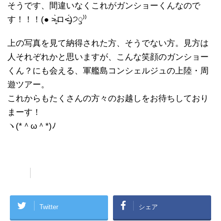
そうです、間違いなくこれがガンショーくんなので
す！！！(● ˃̶͈̀ロ˂̶͈́)੭ꠥ⁾⁾
上の写真を見て納得された方、そうでない方。見方は
人それぞれかと思いますが、こんな笑顔のガンショー
くん？にも会える、軍艦島コンシェルジュの上陸・周
遊ツアー。
これからもたくさんの方々のお越しをお待ちしており
まーす！
ヽ(*＾ω＾*)ﾉ
人気の軍艦島上陸ツアーを予約！
Twitter
シェア