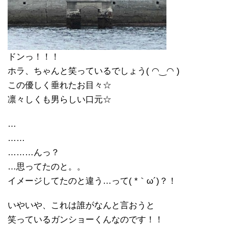
ドンっ！！！
ホラ、ちゃんと笑っているでしょう( ◠‿◠ )
この優しく垂れたお目々☆
凛々しくも男らしい口元☆
…
……
………んっ？
…思ってたのと。。
イメージしてたのと違う…って( *｀ω´)？！
いやいや、これは誰がなんと言おうと
笑っているガンショーくんなのです！！