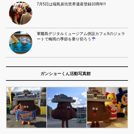
7月5日は端島炭坑世界遺産登録10周年!!
軍艦島デジタルミュージアム併設カフェXのジェラ
ートで梅雨の季節を乗り切ろう
ガンショーくん活動写真館