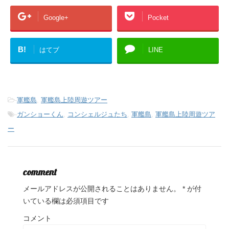
Google+
Pocket
B!
はてブ
LINE
-
軍艦島
,
軍艦島上陸周遊ツアー
-
ガンショーくん
,
コンシェルジュたち
,
軍艦島
,
軍艦島上陸周遊ツア
ー
comment
メールアドレスが公開されることはありません。
*
が付
いている欄は必須項目です
コメント