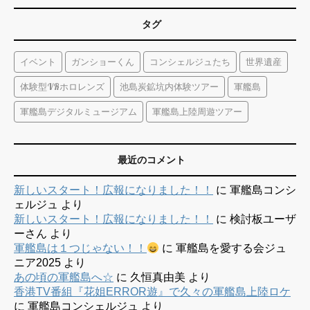
タグ
イベント
ガンショーくん
コンシェルジュたち
世界遺産
体験型VRホロレンズ
池島炭鉱坑内体験ツアー
軍艦島
軍艦島デジタルミュージアム
軍艦島上陸周遊ツアー
最近のコメント
新しいスタート！広報になりました！！
に
軍艦島コンシ
ェルジュ
より
新しいスタート！広報になりました！！
に
検討板ユーザ
ーさん
より
軍艦島は１つじゃない！！
に
軍艦島を愛する会ジュ
ニア2025
より
あの頃の軍艦島へ☆
に
久恒真由美
より
香港TV番組『花姐ERROR遊』で久々の軍艦島上陸ロケ
に
軍艦島コンシェルジュ
より