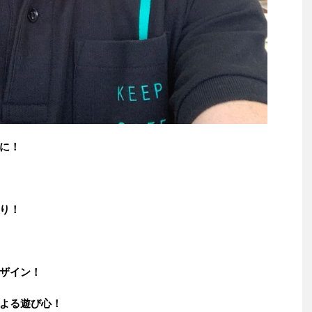
に！
り！
ザイン！
よる遊び心！