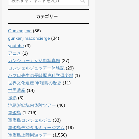
カテゴリー
Gunkanjima
(36)
gunkanjimaconcierge
(34)
youtube
(3)
アニメ
(1)
ガンショーくん活動写真館
(27)
コンシェルジュツアー体験記
(29)
ハマ口先生の長崎歴史科学倶楽部
(1)
世界文化遺産 軍艦島の歴史
(11)
世界遺産
(14)
撮影
(3)
池島炭鉱坑内体験ツアー
(46)
軍艦島
(1,719)
軍艦島コンシェルジュ
(33)
軍艦島デジタルミュージアム
(19)
軍艦島上陸周遊ツアー
(1,556)