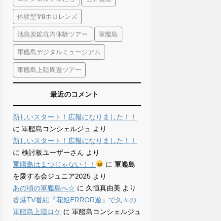
体験型VRホロレンズ
池島炭鉱坑内体験ツアー
軍艦島
軍艦島デジタルミュージアム
軍艦島上陸周遊ツアー
最近のコメント
新しいスタート！広報になりました！！
に
軍艦島コンシェルジュ
より
新しいスタート！広報になりました！！
に
検討板ユーザーさん
より
軍艦島は１つじゃない！！
に
軍艦島
を愛する会ジュニア2025
より
あの頃の軍艦島へ☆
に
久恒真由美
より
香港TV番組『花姐ERROR遊』で久々の
軍艦島上陸ロケ
に
軍艦島コンシェルジュ