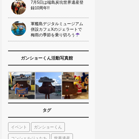
7月5日は端島炭坑世界遺産登
録10周年!!
軍艦島デジタルミュージアム
併設カフェXのジェラートで
梅雨の季節を乗り切ろう
ガンショーくん活動写真館
タグ
イベント
ガンショーくん
コンシェルジュたち
世界遺産