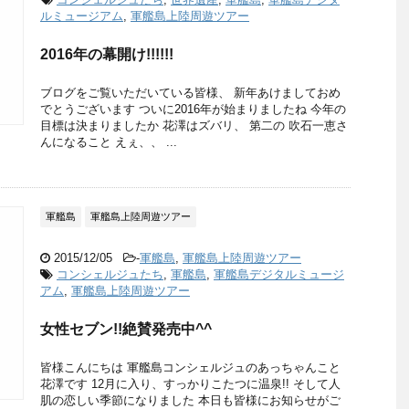
ルミュージアム
,
軍艦島上陸周遊ツアー
2016年の幕開け!!!!!!
ブログをご覧いただいている皆様、 新年あけましておめ
でとうございます ついに2016年が始まりましたね 今年の
目標は決まりましたか 花澤はズバリ、 第二の 吹石一恵さ
んになること えぇ、、 ...
軍艦島
軍艦島上陸周遊ツアー
2015/12/05
-
軍艦島
,
軍艦島上陸周遊ツアー
コンシェルジュたち
,
軍艦島
,
軍艦島デジタルミュージ
アム
,
軍艦島上陸周遊ツアー
女性セブン!!絶賛発売中^^
皆様こんにちは 軍艦島コンシェルジュのあっちゃんこと
花澤です 12月に入り、すっかりこたつに温泉!! そして人
肌の恋しい季節になりました 本日も皆様にお知らせがご