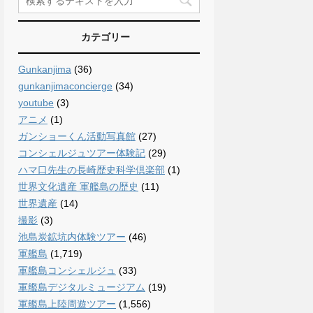
カテゴリー
Gunkanjima
(36)
gunkanjimaconcierge
(34)
youtube
(3)
アニメ
(1)
ガンショーくん活動写真館
(27)
コンシェルジュツアー体験記
(29)
ハマ口先生の長崎歴史科学倶楽部
(1)
世界文化遺産 軍艦島の歴史
(11)
世界遺産
(14)
撮影
(3)
池島炭鉱坑内体験ツアー
(46)
軍艦島
(1,719)
軍艦島コンシェルジュ
(33)
軍艦島デジタルミュージアム
(19)
軍艦島上陸周遊ツアー
(1,556)