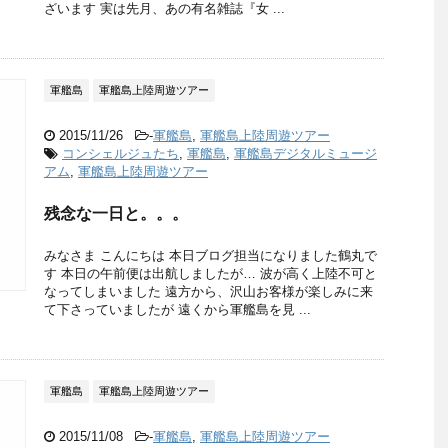
ざいます 実は先月、あの有名雑誌『女 ...
軍艦島
軍艦島上陸周遊ツアー
2015/11/26
-
軍艦島
,
軍艦島上陸周遊ツアー
コンシェルジュたち
,
軍艦島
,
軍艦島デジタルミュージ
アム
,
軍艦島上陸周遊ツアー
残念な一日と。。。
みなさま こんにちは 本日ブログ担当になりました鶴丸で
す 本日の午前便は出航しましたが… 波が高く上陸不可と
なってしまいました 遠方から、沢山お客様が楽しみに来
て下さっていましたが 遠くから軍艦島を見 ...
軍艦島
軍艦島上陸周遊ツアー
2015/11/08
-
軍艦島
,
軍艦島上陸周遊ツアー