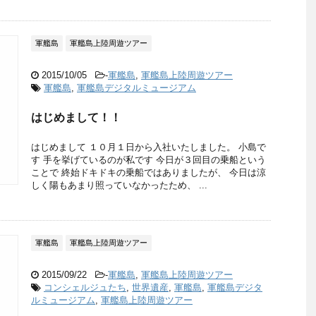
軍艦島
軍艦島上陸周遊ツアー
2015/10/05
-
軍艦島
,
軍艦島上陸周遊ツアー
軍艦島
,
軍艦島デジタルミュージアム
はじめまして！！
はじめまして １０月１日から入社いたしました。 小島で
す 手を挙げているのが私です 今日が３回目の乗船という
ことで 終始ドキドキの乗船ではありましたが、 今日は涼
しく陽もあまり照っていなかったため、 ...
軍艦島
軍艦島上陸周遊ツアー
2015/09/22
-
軍艦島
,
軍艦島上陸周遊ツアー
コンシェルジュたち
,
世界遺産
,
軍艦島
,
軍艦島デジタ
ルミュージアム
,
軍艦島上陸周遊ツアー