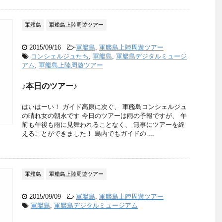
軍艦島
軍艦島上陸周遊ツアー
2015/09/16
-
軍艦島
,
軍艦島上陸周遊ツアー
コンシェルジュたち
,
軍艦島
,
軍艦島デジタルミュージ
アム
,
軍艦島上陸周遊ツアー
♪本日のツアー♪
はいはーい！ ガイド高原に次ぐ、 軍艦島コンシェルジュ
の晴れ女の朝永です 今日のツアーは雨の予報ですが、 午
前も午後も雨に見舞われることなく、 無事にツアーを終
えることができました！ 島内でもガイドの ...
軍艦島
軍艦島上陸周遊ツアー
2015/09/09
-
軍艦島
,
軍艦島上陸周遊ツアー
軍艦島
,
軍艦島デジタルミュージアム