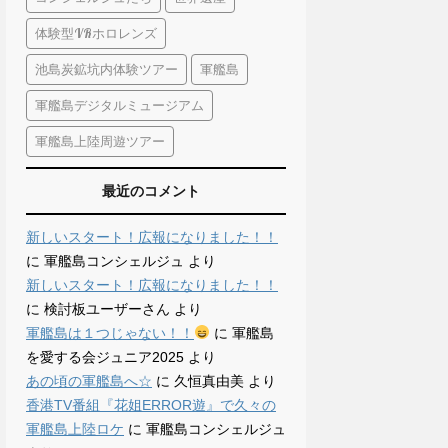
体験型VRホロレンズ
池島炭鉱坑内体験ツアー
軍艦島
軍艦島デジタルミュージアム
軍艦島上陸周遊ツアー
最近のコメント
新しいスタート！広報になりました！！
に
軍艦島コンシェルジュ
より
新しいスタート！広報になりました！！
に
検討板ユーザーさん
より
軍艦島は１つじゃない！！
に
軍艦島
を愛する会ジュニア2025
より
あの頃の軍艦島へ☆
に
久恒真由美
より
香港TV番組『花姐ERROR遊』で久々の
軍艦島上陸ロケ
に
軍艦島コンシェルジュ