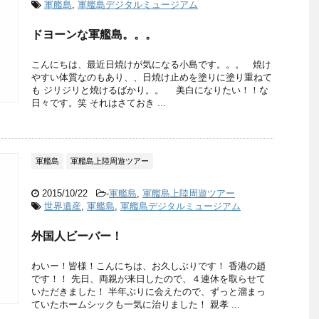
軍艦島
,
軍艦島デジタルミュージアム
ドヨーンな軍艦島。。。
こんにちは、最近日焼けが気になる小島です。。。 焼け
やすい体質なのもあり、、日焼け止めを塗りに塗り重ねて
も ジリジリと焼けるばかり。。 美白になりたい！！な
日々です。笑 それはさておき ...
軍艦島
軍艦島上陸周遊ツアー
2015/10/22
-
軍艦島
,
軍艦島上陸周遊ツアー
世界遺産
,
軍艦島
,
軍艦島デジタルミュージアム
外国人ビーバー！
わいー！皆様！こんにちは、お久しぶりです！ 香港の趙
です！！ 先日、両親が来日したので、４連休を取らせて
いただきました！ 半年ぶりに会えたので、ずっと溜まっ
ていたホームシックも一気に治りました！ 親孝 ...