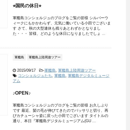
⭐︎国民の休日⭐︎
軍艦島コンシェルジュのブログをご覧の皆様 シルバーウ
ィークにもかかわらず、元気に働いている小田でございま
す さて、秋の大型連休も残りあとわずかとなりまし
た・・・ 皆様、どのような休日になりましたでしょ ...
軍艦島
軍艦島上陸周遊ツアー
2015/09/17
-
軍艦島
,
軍艦島上陸周遊ツアー
コンシェルジュたち
,
軍艦島
,
軍艦島デジタルミュージ
アム
♪OPEN♪
軍艦島コンシェルジュのブログをご覧の皆様 お久しぶり
です 最近、髪の毛が伸びてきたのでバッサリと切り、再
びカチューシャ姿に戻った小田でございます タイトルの
通り、本日『軍艦島デジタルミュージアム(GU ...