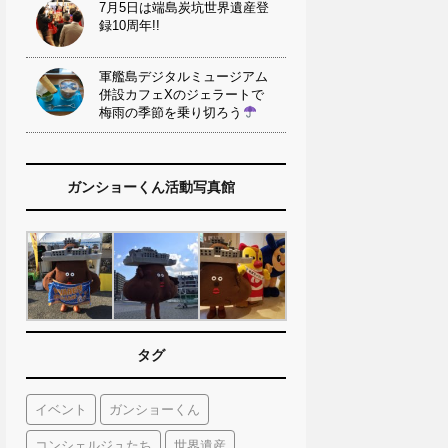
7月5日は端島炭坑世界遺産登
録10周年!!
軍艦島デジタルミュージアム
併設カフェXのジェラートで
梅雨の季節を乗り切ろう
ガンショーくん活動写真館
タグ
イベント
ガンショーくん
コンシェルジュたち
世界遺産